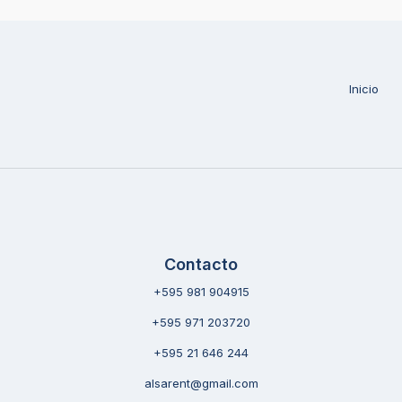
Inicio
Contacto
+595 981 904915
+595 971 203720
+595 21 646 244
alsarent@gmail.com