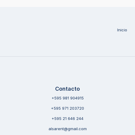
Inicio
Contacto
+595 981 904915
+595 971 203720
+595 21 646 244
alsarent@gmail.com