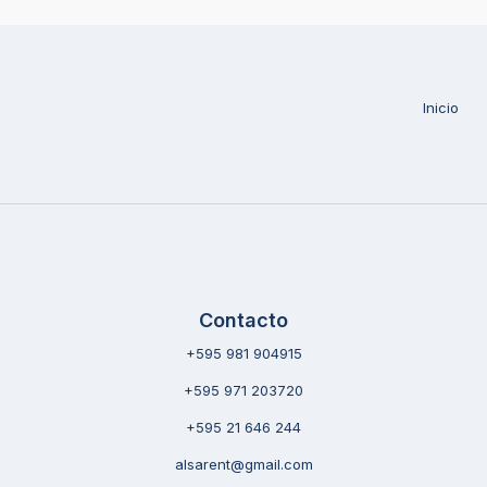
Inicio
Contacto
+595 981 904915
+595 971 203720
+595 21 646 244
alsarent@gmail.com