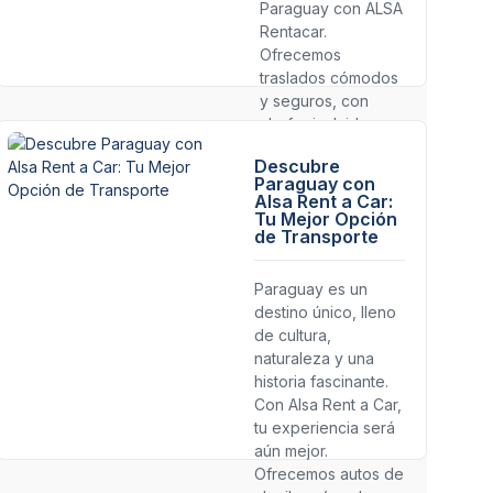
Paraguay con ALSA
Rentacar.
Ofrecemos
traslados cómodos
y seguros, con
chofer incluido,
para que llegues a
Descubre
tu destino de
Paraguay con
manera puntual y
Alsa Rent a Car:
sin
Tu Mejor Opción
de Transporte
preocupaciones.
Consulta nuestros
planes
Paraguay es un
personalizados.
destino único, lleno
de cultura,
naturaleza y una
historia fascinante.
Con Alsa Rent a Car,
tu experiencia será
aún mejor.
Ofrecemos autos de