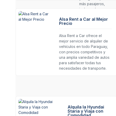
más pasajeros,
incluyendo
modelos como
Alsa Rent a Car al Mejor
Hyundai Staria, Kia
Precio
Carnival y otros
similares. ¡Con
Alsa Rent a Car ofrece el
opciones de
mejor servicio de alquiler de
alquiler con o sin
vehículos en todo Paraguay,
chofer para tu
con precios competitivos y
comodidad!
una amplia variedad de autos
para satisfacer todas tus
necesidades de transporte.
Alquila la Hyundai
Staria y Viaja con
Comodidad