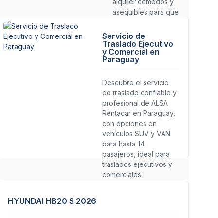
alquiler cómodos y
asequibles para que
puedas moverte por
las principales
Servicio de
ciudades y
Traslado Ejecutivo
y Comercial en
atracciones
Paraguay
turísticas con total
libertad.
Descubre el servicio
de traslado confiable y
profesional de ALSA
Rentacar en Paraguay,
con opciones en
vehículos SUV y VAN
para hasta 14
pasajeros, ideal para
traslados ejecutivos y
comerciales.
HYUNDAI HB20 S 2026