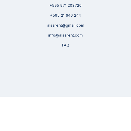
+595 971 203720
+595 21 646 244
alsarent@gmail.com
info@alsarent.com
FAQ