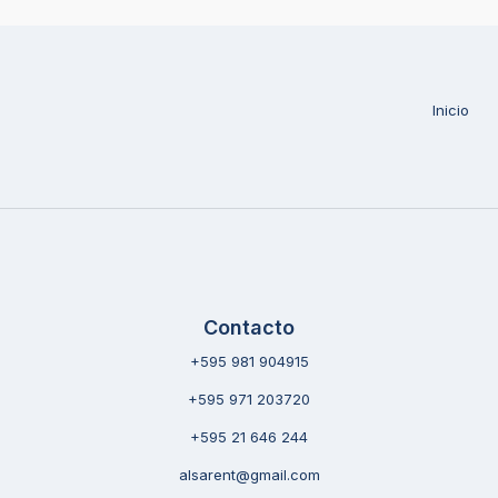
Inicio
Contacto
+595 981 904915
+595 971 203720
+595 21 646 244
alsarent@gmail.com