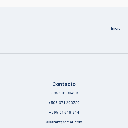
Inicio
Contacto
+595 981 904915
+595 971 203720
+595 21 646 244
alsarent@gmail.com