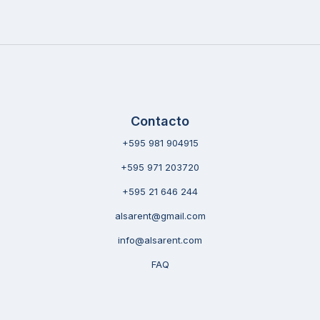
Contacto
+595 981 904915
+595 971 203720
+595 21 646 244
alsarent@gmail.com
info@alsarent.com
FAQ