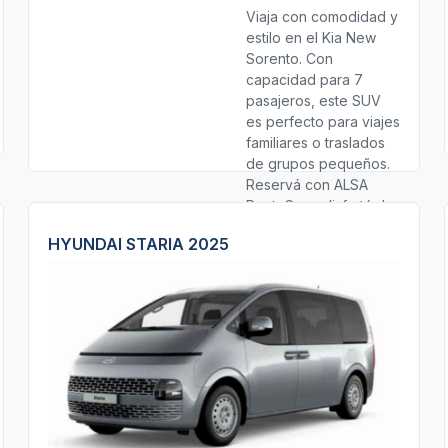
Viaja con comodidad y
estilo en el Kia New
Sorento. Con
capacidad para 7
pasajeros, este SUV
es perfecto para viajes
familiares o traslados
de grupos pequeños.
Reservá con ALSA
RentaCar y disfrutá de
un viaje seguro y
HYUNDAI STARIA 2025
placentero.