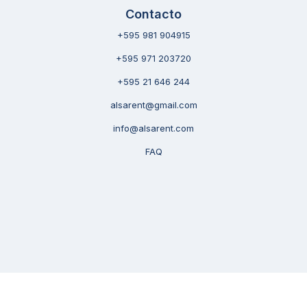
Contacto
+595 981 904915
+595 971 203720
+595 21 646 244
alsarent@gmail.com
info@alsarent.com
FAQ