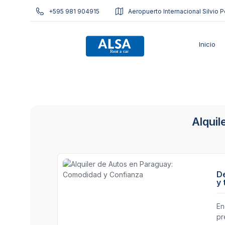
+595 981 904915
Aeropuerto Internacional Silvio P
Inicio
Alqui
De
y 
En
pr