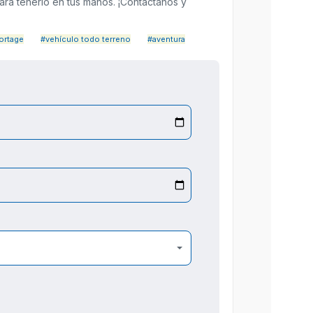
para tenerlo en tus manos. ¡Contáctanos y
ortage
#vehículo todo terreno
#aventura