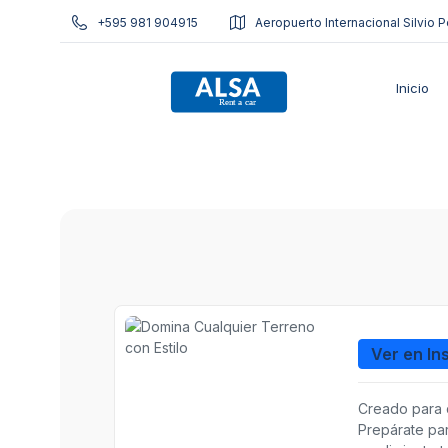
+595 981 904915
Aeropuerto Internacional Silvio P
Inicio
Ver en In
Creado para d
Prepárate par