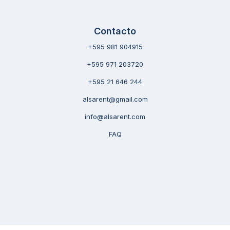
Contacto
+595 981 904915
+595 971 203720
+595 21 646 244
alsarent@gmail.com
info@alsarent.com
FAQ