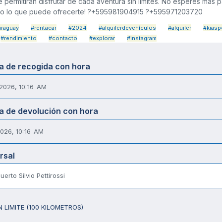
e permitirán disfrutar de cada aventura sin límites. No esperes más 
o lo que puede ofrecerte! ?+595981904915 ?+595971203720
araguay
#rentacar
#2024
#alquilerdevehículos
#alquiler
#kiasp
#rendimiento
#contacto
#explorar
#instagram
a de recogida con hora
a de devolución con hora
rsal
erto Silvio Pettirossi
 LIMITE (100 KILOMETROS)