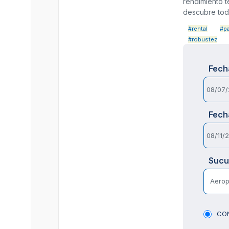
rendimiento t
descubre tod
#rental
#p
#robustez
Fech
Fech
Sucu
Aeropu
CON