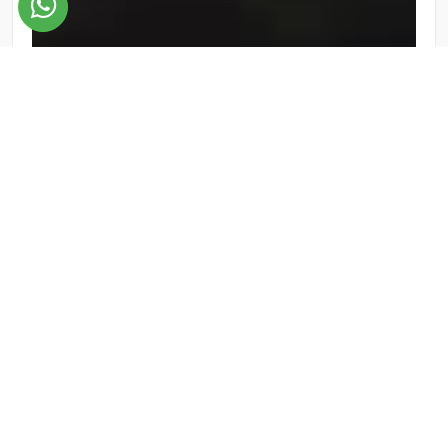
#lota de vehículos alquiler
#alquiler de autos paraguay
#alsa
rentacar paraguay
#autos disponibles para alquilar
#alquiler
de suv asunción
#camionetas en alquiler paraguay
#vans 7