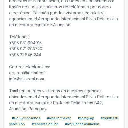
necesitas más información, no dudes en contactarnos a
través de nuestros números de teléfono o por correo
electrónico. También puedes visitarnos en nuestras
agencias en el Aeropuerto Internacional Silvio Pettirossi o
en nuestra sucursal de Asunción.
Teléfonos:
+595 981 904915
+595 971 203720
+595 21 646 244
Correos electrónicos:
alsarent@gmail.com
info@alsarent.com
También puedes visitarnos en nuestras agencias
ubicadas en el Aeropuerto Internacional Silvio Pettirossi o
en nuestra sucursal de Profesor Delia Frutos 842,
Asunción, Paraguay.
#alquiler de autos
#alsa rent a car
#paraguay
#alquiler de
vehículos
#reservas online
#alquiler en asunción