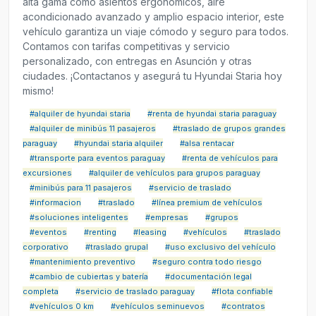
alta gama como asientos ergonómicos, aire
acondicionado avanzado y amplio espacio interior, este
vehículo garantiza un viaje cómodo y seguro para todos.
Contamos con tarifas competitivas y servicio
personalizado, con entregas en Asunción y otras
ciudades. ¡Contactanos y asegurá tu Hyundai Staria hoy
mismo!
#alquiler de hyundai staria
#renta de hyundai staria paraguay
#alquiler de minibús 11 pasajeros
#traslado de grupos grandes
paraguay
#hyundai staria alquiler
#alsa rentacar
#transporte para eventos paraguay
#renta de vehículos para
excursiones
#alquiler de vehículos para grupos paraguay
#minibús para 11 pasajeros
#servicio de traslado
#informacion
#traslado
#línea premium de vehículos
#soluciones inteligentes
#empresas
#grupos
#eventos
#renting
#leasing
#vehículos
#traslado
corporativo
#traslado grupal
#uso exclusivo del vehículo
#mantenimiento preventivo
#seguro contra todo riesgo
#cambio de cubiertas y batería
#documentación legal
completa
#servicio de traslado paraguay
#flota confiable
#vehículos 0 km
#vehículos seminuevos
#contratos