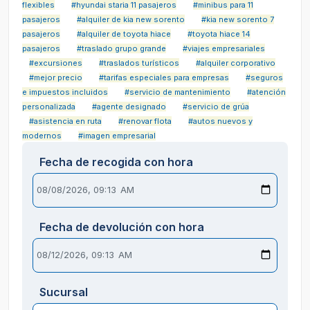
flexibles
#hyundai staria 11 pasajeros
#minibus para 11
pasajeros
#alquiler de kia new sorento
#kia new sorento 7
pasajeros
#alquiler de toyota hiace
#toyota hiace 14
pasajeros
#traslado grupo grande
#viajes empresariales
#excursiones
#traslados turísticos
#alquiler corporativo
#mejor precio
#tarifas especiales para empresas
#seguros
e impuestos incluidos
#servicio de mantenimiento
#atención
personalizada
#agente designado
#servicio de grúa
#asistencia en ruta
#renovar flota
#autos nuevos y
modernos
#imagen empresarial
Fecha de recogida con hora
Fecha de devolución con hora
Sucursal