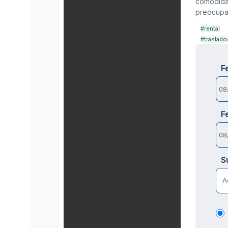
comodidad
preocupa
#rental
#traslado
F
F
S
A