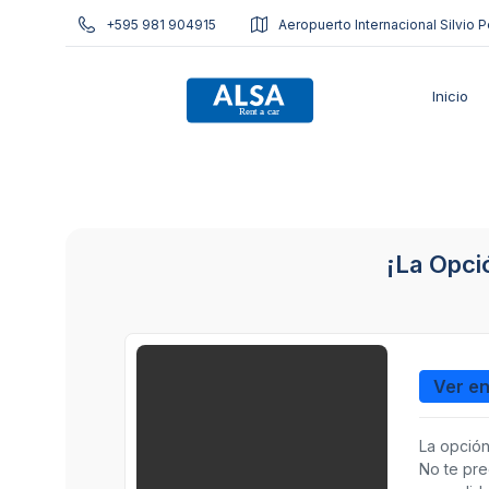
+595 981 904915
Aeropuerto Internacional Silvio P
Inicio
¡La Opci
Ver e
La opción
No te pre