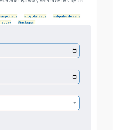
eserva la tuya hoy y disfruta de un viaje sin
kiasportage
#toyota hiace
#alquiler de vans
araguay
#instagram