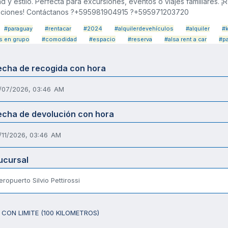
 y estilo. Perfecta para excursiones, eventos o viajes familiares. ¡R
ciones! Contáctanos ?+595981904915 ?+595971203720
#paraguay
#rentacar
#2024
#alquilerdevehículos
#alquiler
#
s en grupo
#comodidad
#espacio
#reserva
#alsa rent a car
#p
echa de recogida con hora
echa de devolución con hora
ucursal
eropuerto Silvio Pettirossi
CON LIMITE (100 KILOMETROS)