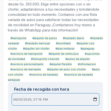
desde Gs. 250.000. Elige entre opciones con o sin
chofer, adaptándonos a tus necesidades y brindándote
comodidad en todo momento. Contamos con una flota
variada de autos para satisfacer todas tus necesidades
de movilidad en Paraguay. ¡Contáctanos hoy mismo a
través de WhatsApp para más información!
#transporte
#alquiler de autos
#traslado diario
#traslado
semanal
#traslado mensual
#movilidad
#alquiler con
chofer
#alquiler sin chofer
#alsa rentacar
#paraguay
#servicio de transporte
#alquiler de vehículos
#opciones
de movilidad
#transporte cómodo
#autos de alquiler
#servicio personalizado
#alquiler flexible
#informacion
#servicio de translado
#alquiler de auto con chofer
#auto
con chofer
#servicio de traslado
#servicio de traslado
paraguay
Fecha de recogida con hora