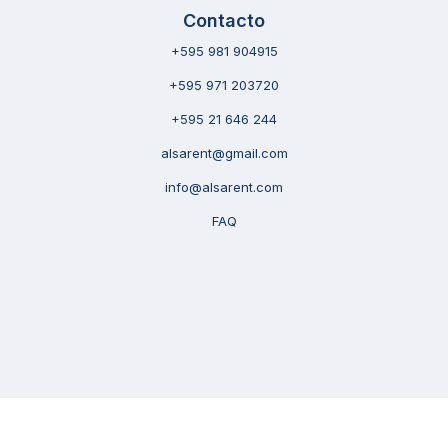
Contacto
+595 981 904915
+595 971 203720
+595 21 646 244
alsarent@gmail.com
info@alsarent.com
FAQ