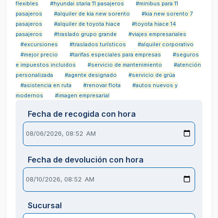
flexibles
#hyundai staria 11 pasajeros
#minibus para 11
pasajeros
#alquiler de kia new sorento
#kia new sorento 7
pasajeros
#alquiler de toyota hiace
#toyota hiace 14
pasajeros
#traslado grupo grande
#viajes empresariales
#excursiones
#traslados turísticos
#alquiler corporativo
#mejor precio
#tarifas especiales para empresas
#seguros
e impuestos incluidos
#servicio de mantenimiento
#atención
personalizada
#agente designado
#servicio de grúa
#asistencia en ruta
#renovar flota
#autos nuevos y
modernos
#imagen empresarial
Fecha de recogida con hora
Fecha de devolución con hora
Sucursal