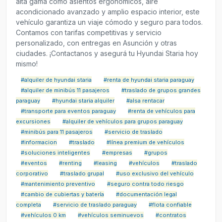
alta gama como asientos ergonómicos, aire
acondicionado avanzado y amplio espacio interior, este
vehículo garantiza un viaje cómodo y seguro para todos.
Contamos con tarifas competitivas y servicio
personalizado, con entregas en Asunción y otras
ciudades. ¡Contactanos y asegurá tu Hyundai Staria hoy
mismo!
#alquiler de hyundai staria
#renta de hyundai staria paraguay
#alquiler de minibús 11 pasajeros
#traslado de grupos grandes
paraguay
#hyundai staria alquiler
#alsa rentacar
#transporte para eventos paraguay
#renta de vehículos para
excursiones
#alquiler de vehículos para grupos paraguay
#minibús para 11 pasajeros
#servicio de traslado
#informacion
#traslado
#línea premium de vehículos
#soluciones inteligentes
#empresas
#grupos
#eventos
#renting
#leasing
#vehículos
#traslado
corporativo
#traslado grupal
#uso exclusivo del vehículo
#mantenimiento preventivo
#seguro contra todo riesgo
#cambio de cubiertas y batería
#documentación legal
completa
#servicio de traslado paraguay
#flota confiable
#vehículos 0 km
#vehículos seminuevos
#contratos