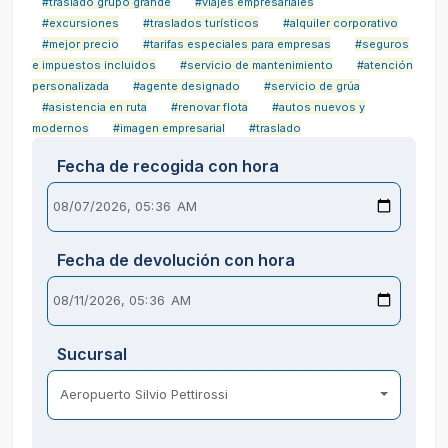
#traslado grupo grande
#viajes empresariales
#excursiones
#traslados turísticos
#alquiler corporativo
#mejor precio
#tarifas especiales para empresas
#seguros
e impuestos incluidos
#servicio de mantenimiento
#atención
personalizada
#agente designado
#servicio de grúa
#asistencia en ruta
#renovar flota
#autos nuevos y
modernos
#imagen empresarial
#traslado
Fecha de recogida con hora
Fecha de devolución con hora
Sucursal
Aeropuerto Silvio Pettirossi