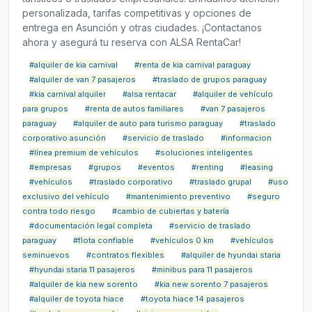
personalizada, tarifas competitivas y opciones de
entrega en Asunción y otras ciudades. ¡Contactanos
ahora y asegurá tu reserva con ALSA RentaCar!
#alquiler de kia carnival
#renta de kia carnival paraguay
#alquiler de van 7 pasajeros
#traslado de grupos paraguay
#kia carnival alquiler
#alsa rentacar
#alquiler de vehículo
para grupos
#renta de autos familiares
#van 7 pasajeros
paraguay
#alquiler de auto para turismo paraguay
#traslado
corporativo asunción
#servicio de traslado
#informacion
#línea premium de vehículos
#soluciones inteligentes
#empresas
#grupos
#eventos
#renting
#leasing
#vehículos
#traslado corporativo
#traslado grupal
#uso
exclusivo del vehículo
#mantenimiento preventivo
#seguro
contra todo riesgo
#cambio de cubiertas y batería
#documentación legal completa
#servicio de traslado
paraguay
#flota confiable
#vehículos 0 km
#vehículos
seminuevos
#contratos flexibles
#alquiler de hyundai staria
#hyundai staria 11 pasajeros
#minibus para 11 pasajeros
#alquiler de kia new sorento
#kia new sorento 7 pasajeros
#alquiler de toyota hiace
#toyota hiace 14 pasajeros